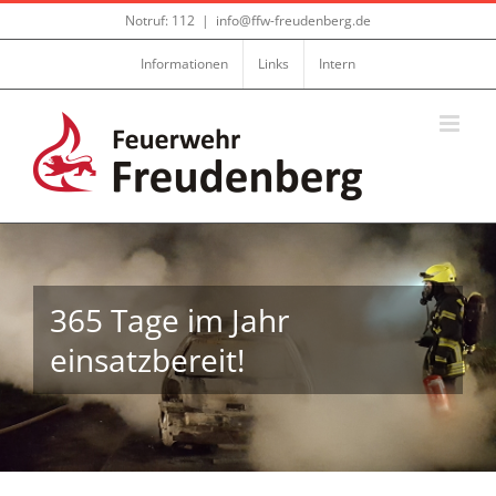
Zum
Notruf: 112
|
info@ffw-freudenberg.de
Inhalt
springen
Informationen
Links
Intern
365 Tage im Jahr
einsatzbereit!