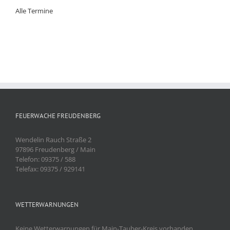
Alle Termine
FEUERWACHE FREUDENBERG
Wendelin Rauch Straße 2
97896 Freudenberg / Main
Telefon: 09375 / 588
Telefax: 09375 / 929141
WETTERWARNUNGEN
Keine Wetterwarnungen für Main-Tauber-Kreis vorhanden