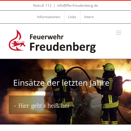
Zum
Notruf: 112
|
info@ffw-freudenberg.de
Inhalt
springen
Informationen
Links
Intern
Einsätze der letzten Jahre
- Hier geht's heiß her -