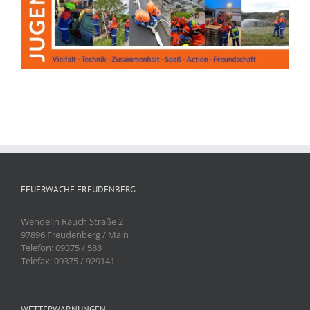
FEUERWACHE FREUDENBERG
Wendelin Rauch Straße 2
97896 Freudenberg / Main
Telefon: 09375 / 588
Telefax: 09375 / 929141
WETTERWARNUNGEN