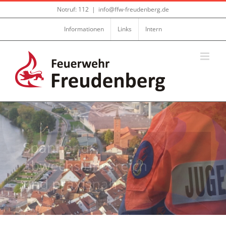
Zum
Notruf: 112
|
info@ffw-freudenberg.de
Inhalt
springen
Informationen
Links
Intern
Spannend,
abwechslungsreich
und praxisnah