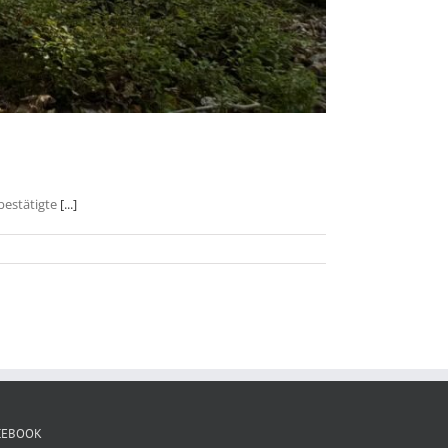
bestätigte
[...]
CEBOOK