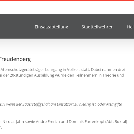
Einsatzabteilung
Stadtteilwehren
Hel
 Freudenberg
 Atemschutzgeräteträger-Lehrgang in Vollzeit statt. Dabei nahmen drei
ei der 20-stündigen Ausbildung wurde den Teilnehmern in Theorie und
n, wenn der Sauerstoffgehalt am Einsatzort zu niedrig ist, oder Atemgifte
 Nicolas Jahn sowie Andre Emrich und Dominik Farrenkopf (Abt. Boxtal)
.