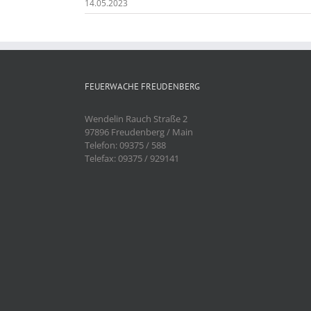
14.05.2023
FEUERWACHE FREUDENBERG
Wendelin Rauch Straße 2
97896 Freudenberg / Main
Telefon: 09375 / 588
Telefax: 09375 / 929141