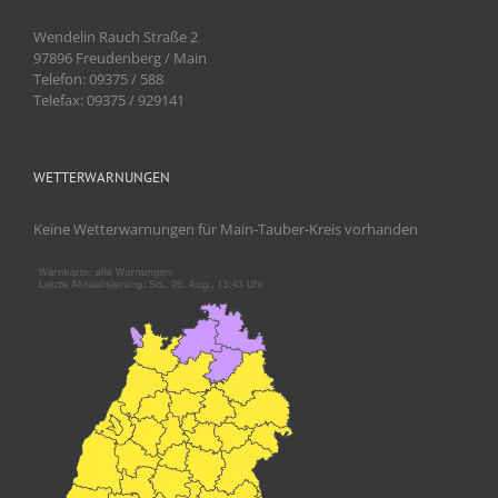
Wendelin Rauch Straße 2
97896 Freudenberg / Main
Telefon: 09375 / 588
Telefax: 09375 / 929141
WETTERWARNUNGEN
Keine Wetterwarnungen für Main-Tauber-Kreis vorhanden