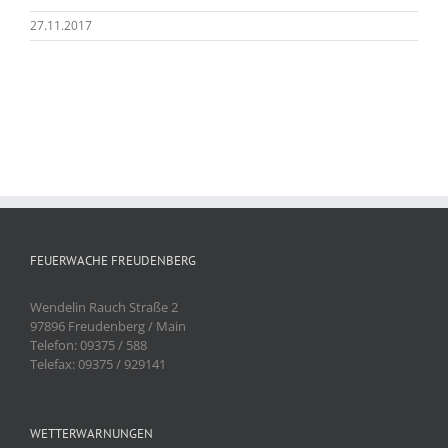
27.11.2017
FEUERWACHE FREUDENBERG
Wendelin Rauch Straße 2
97896 Freudenberg / Main
Telefon: 09375 / 588
Telefax: 09375 / 929141
WETTERWARNUNGEN