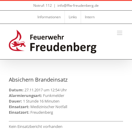
Zum
Notruf: 112
|
info@ffw-freudenberg.de
Inhalt
springen
Informationen
Links
Intern
Absichern Brandeinsatz
Datum:
27.11.2017 um 12:54 Uhr
Alarmierungsart:
Funkmelder
Dauer:
1 Stunde 16 Minuten
Einsatzart:
Medizinischer Notfall
Einsatzort:
Freudenberg
Kein Einsatzbericht vorhanden