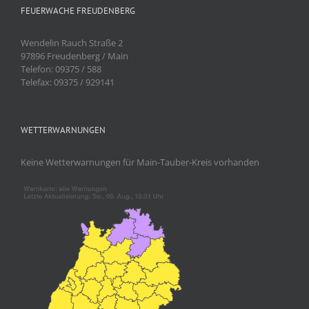
FEUERWACHE FREUDENBERG
Wendelin Rauch Straße 2
97896 Freudenberg / Main
Telefon: 09375 / 588
Telefax: 09375 / 929141
WETTERWARNUNGEN
Keine Wetterwarnungen für Main-Tauber-Kreis vorhanden