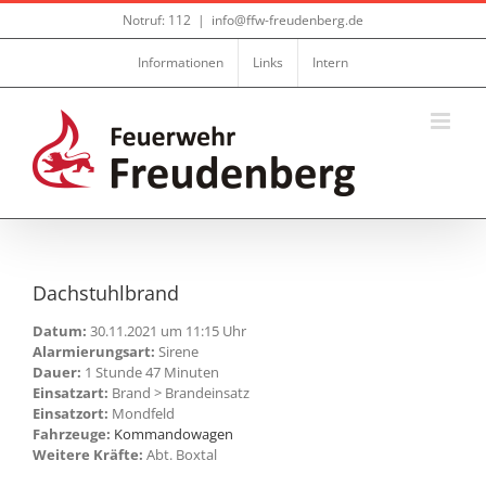
Zum
Notruf: 112
|
info@ffw-freudenberg.de
Inhalt
springen
Informationen
Links
Intern
Dachstuhlbrand
Datum:
30.11.2021 um 11:15 Uhr
Alarmierungsart:
Sirene
Dauer:
1 Stunde 47 Minuten
Einsatzart:
Brand > Brandeinsatz
Einsatzort:
Mondfeld
Fahrzeuge:
Kommandowagen
Weitere Kräfte:
Abt. Boxtal