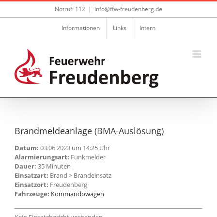
Zum
Notruf: 112
|
info@ffw-freudenberg.de
Inhalt
springen
Informationen
Links
Intern
Brandmeldeanlage (BMA-Auslösung)
Datum:
03.06.2023 um 14:25 Uhr
Alarmierungsart:
Funkmelder
Dauer:
35 Minuten
Einsatzart:
Brand > Brandeinsatz
Einsatzort:
Freudenberg
Fahrzeuge:
Kommandowagen
Kein Einsatzbericht vorhanden