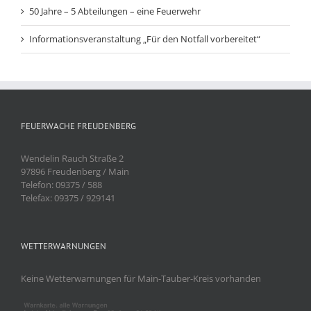
50 Jahre – 5 Abteilungen – eine Feuerwehr
Informationsveranstaltung „Für den Notfall vorbereitet“
FEUERWACHE FREUDENBERG
Wendelin Rauch Straße 2
97896 Freudenberg / Main
Telefon: 09375 / 588
Telefax: 09375 / 929141
WETTERWARNUNGEN
Keine Wetterwarnungen für Main-Tauber-Kreis vorhanden