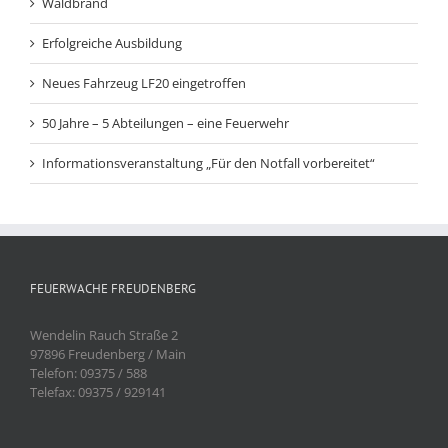
Waldbrand
Erfolgreiche Ausbildung
Neues Fahrzeug LF20 eingetroffen
50 Jahre – 5 Abteilungen – eine Feuerwehr
Informationsveranstaltung „Für den Notfall vorbereitet“
FEUERWACHE FREUDENBERG
Wendelin Rauch Straße 2
97896 Freudenberg / Main
Telefon: 09375 / 588
Telefax: 09375 / 929141