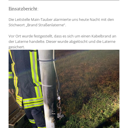
Einsatzbericht:
Die Leitstelle Main-Tauber alarmierte uns heute Nacht mit den
Stichwort „Brand Straßenlaterne“.
Vor Ort wurde festgestellt, dass es sich um einen Kabelbrand an
der Laterne handelte. Dieser wurde abgelöscht und die Laterne
gesichert.