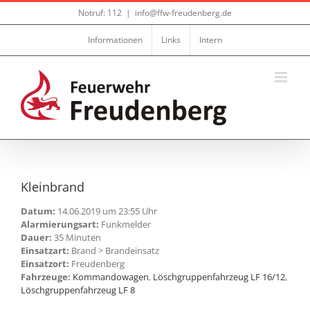
Zum
Notruf: 112
|
info@ffw-freudenberg.de
Inhalt
springen
Informationen
Links
Intern
Kleinbrand
Datum:
14.06.2019 um 23:55 Uhr
Alarmierungsart:
Funkmelder
Dauer:
35 Minuten
Einsatzart:
Brand > Brandeinsatz
Einsatzort:
Freudenberg
Fahrzeuge:
Kommandowagen
,
Löschgruppenfahrzeug LF 16/12
,
Löschgruppenfahrzeug LF 8