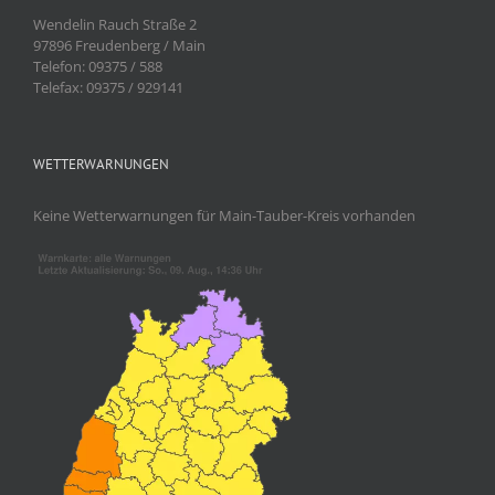
Wendelin Rauch Straße 2
97896 Freudenberg / Main
Telefon: 09375 / 588
Telefax: 09375 / 929141
WETTERWARNUNGEN
Keine Wetterwarnungen für Main-Tauber-Kreis vorhanden