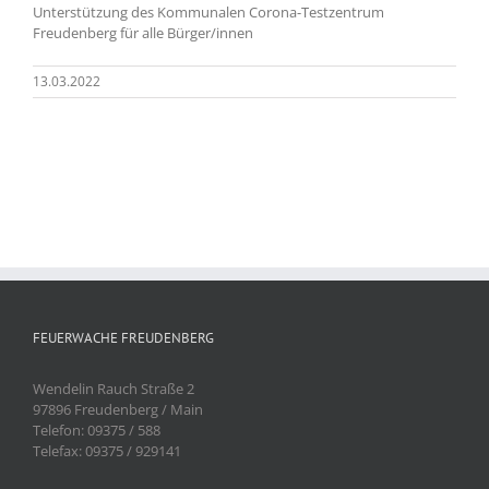
Unterstützung des Kommunalen Corona-Testzentrum
Freudenberg für alle Bürger/innen
13.03.2022
FEUERWACHE FREUDENBERG
Wendelin Rauch Straße 2
97896 Freudenberg / Main
Telefon: 09375 / 588
Telefax: 09375 / 929141