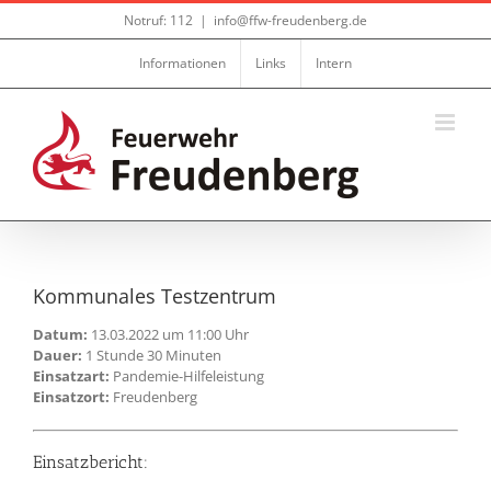
Zum
Notruf: 112
|
info@ffw-freudenberg.de
Inhalt
springen
Informationen
Links
Intern
Kommunales Testzentrum
Datum:
13.03.2022 um 11:00 Uhr
Dauer:
1 Stunde 30 Minuten
Einsatzart:
Pandemie-Hilfeleistung
Einsatzort:
Freudenberg
Einsatzbericht: