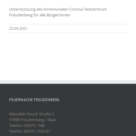
Unterstützung des Kommunalen Corona-Testzentrum
Freudenberg für alle Bürger/innen
25.04.2021
FEUERWACHE FREUDENBERG
Wendelin Rauch Straße 2
97896 Freudenberg / Main
Telefon: 09375 / 588
Telefax: 09375 / 929141