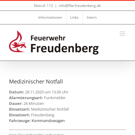
Zum
Notruf: 112
|
info@ffw-freudenberg.de
Inhalt
springen
Informationen
Links
Intern
Medizinischer Notfall
Datum:
28.11.2020 um 13:36 Uhr
Alarmierungsart:
Funkmelder
Dauer:
26 Minuten
Einsatzart:
Medizinischer Notfall
Einsatzort:
Freudenberg
Fahrzeuge:
Kommandowagen
Kein Einsatzbericht vorhanden