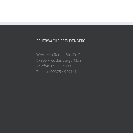
FEUERWACHE FREUDENBERG
Wendelin Rauch Straße 2
97896 Freudenberg / Main
Telefon: 09375 / 588
Telefax: 09375 / 929141