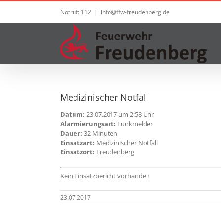
Zum
Notruf: 112
|
info@ffw-freudenberg.de
Inhalt
springen
Medizinischer Notfall
Datum:
23.07.2017 um 2:58 Uhr
Alarmierungsart:
Funkmelder
Dauer:
32 Minuten
Einsatzart:
Medizinischer Notfall
Einsatzort:
Freudenberg
Kein Einsatzbericht vorhanden
23.07.2017