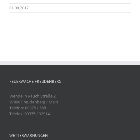
01.09.2017
FEUERWACHE FREUDENBERG
Wendelin Rauch Straße 2
97896 Freudenberg / Main
Telefon: 09375 / 588
Telefax: 09375 / 929141
WETTERWARNUNGEN