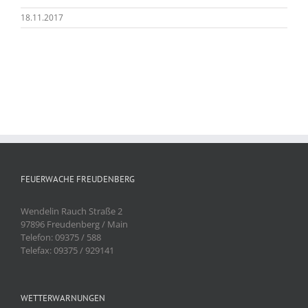
18.11.2017
FEUERWACHE FREUDENBERG
Wendelin Rauch Straße 2
97896 Freudenberg / Main
Telefon: 09375 / 588
Telefax: 09375 / 929141
WETTERWARNUNGEN