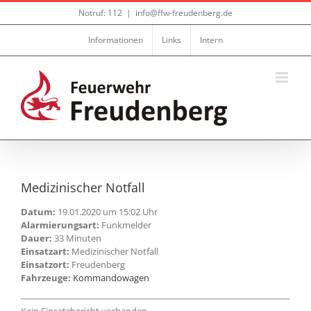
Zum
Notruf: 112
|
info@ffw-freudenberg.de
Inhalt
springen
Informationen
Links
Intern
Medizinischer Notfall
Datum:
19.01.2020 um 15:02 Uhr
Alarmierungsart:
Funkmelder
Dauer:
33 Minuten
Einsatzart:
Medizinischer Notfall
Einsatzort:
Freudenberg
Fahrzeuge:
Kommandowagen
Kein Einsatzbericht vorhanden