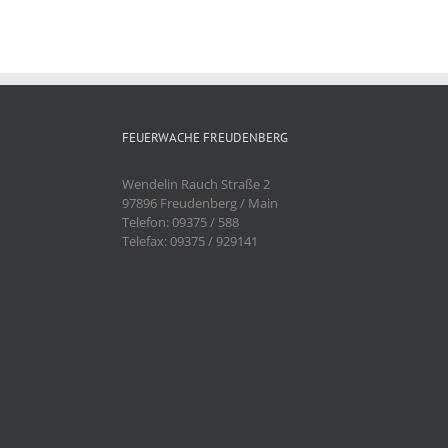
FEUERWACHE FREUDENBERG
Wendelin Rauch Straße 2
97896 Freudenberg / Main
Telefon: 09375 / 588
Telefax: 09375 / 929141