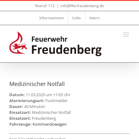
Zum
Notruf: 112
|
info@ffw-freudenberg.de
Inhalt
springen
Informationen
Links
Intern
Medizinischer Notfall
Datum:
11.03.2020 um 11:05 Uhr
Alarmierungsart:
Funkmelder
Dauer:
40 Minuten
Einsatzart:
Medizinischer Notfall
Einsatzort:
Freudenberg
Fahrzeuge:
Kommandowagen
Kein Einsatzbericht vorhanden