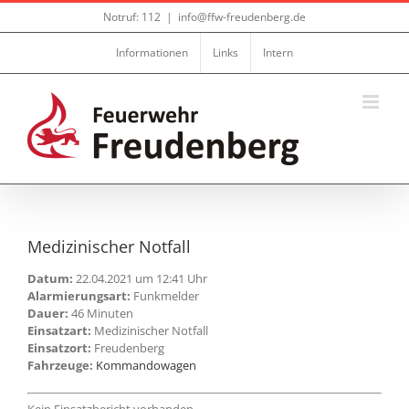
Zum
Notruf: 112
|
info@ffw-freudenberg.de
Inhalt
springen
Informationen
Links
Intern
Medizinischer Notfall
Datum:
22.04.2021 um 12:41 Uhr
Alarmierungsart:
Funkmelder
Dauer:
46 Minuten
Einsatzart:
Medizinischer Notfall
Einsatzort:
Freudenberg
Fahrzeuge:
Kommandowagen
Kein Einsatzbericht vorhanden