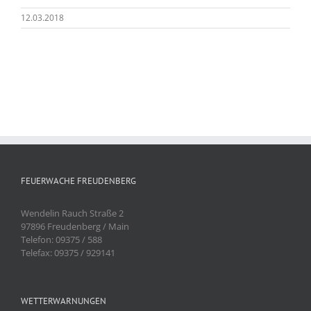
12.03.2018
FEUERWACHE FREUDENBERG
Wendelin Rauch Straße 2
97896 Freudenberg / Main
Telefon: 09375 / 588
Telefax: 09375 / 929141
WETTERWARNUNGEN