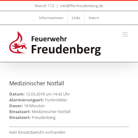
Zum
Notruf: 112
|
info@ffw-freudenberg.de
Inhalt
springen
Informationen
Links
Intern
Medizinischer Notfall
Datum:
12.03.2018 um 14:42 Uhr
Alarmierungsart:
Funkmelder
Dauer:
18 Minuten
Einsatzart:
Medizinischer Notfall
Einsatzort:
Freudenberg
Kein Einsatzbericht vorhanden