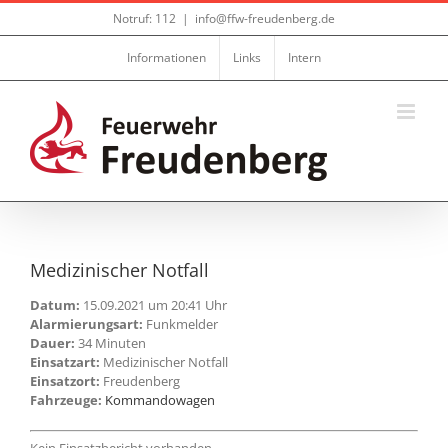
Zum
Notruf: 112
|
info@ffw-freudenberg.de
Inhalt
springen
Informationen
Links
Intern
Medizinischer Notfall
Datum:
15.09.2021 um 20:41 Uhr
Alarmierungsart:
Funkmelder
Dauer:
34 Minuten
Einsatzart:
Medizinischer Notfall
Einsatzort:
Freudenberg
Fahrzeuge:
Kommandowagen
Kein Einsatzbericht vorhanden