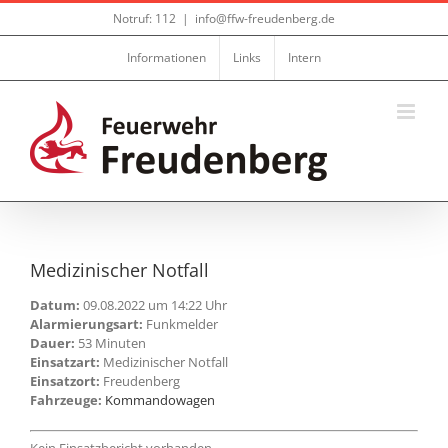
Zum
Notruf: 112
|
info@ffw-freudenberg.de
Inhalt
springen
Informationen
Links
Intern
Medizinischer Notfall
Datum:
09.08.2022 um 14:22 Uhr
Alarmierungsart:
Funkmelder
Dauer:
53 Minuten
Einsatzart:
Medizinischer Notfall
Einsatzort:
Freudenberg
Fahrzeuge:
Kommandowagen
Kein Einsatzbericht vorhanden