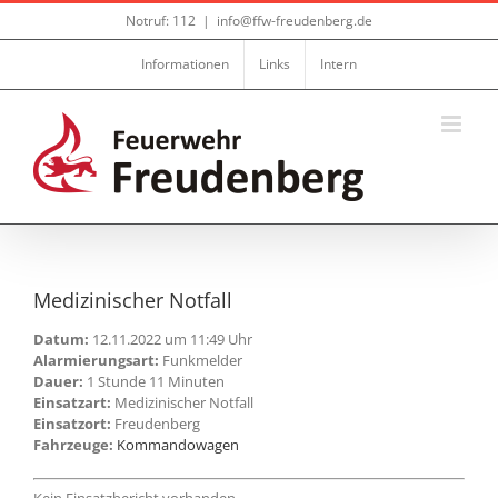
Zum
Notruf: 112
|
info@ffw-freudenberg.de
Inhalt
springen
Informationen
Links
Intern
Medizinischer Notfall
Datum:
12.11.2022 um 11:49 Uhr
Alarmierungsart:
Funkmelder
Dauer:
1 Stunde 11 Minuten
Einsatzart:
Medizinischer Notfall
Einsatzort:
Freudenberg
Fahrzeuge:
Kommandowagen
Kein Einsatzbericht vorhanden