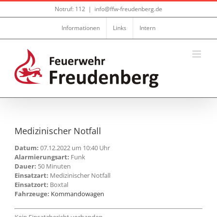
Zum
Notruf: 112
|
info@ffw-freudenberg.de
Inhalt
springen
Informationen
Links
Intern
Medizinischer Notfall
Datum:
07.12.2022 um 10:40 Uhr
Alarmierungsart:
Funk
Dauer:
50 Minuten
Einsatzart:
Medizinischer Notfall
Einsatzort:
Boxtal
Fahrzeuge:
Kommandowagen
Kein Einsatzbericht vorhanden