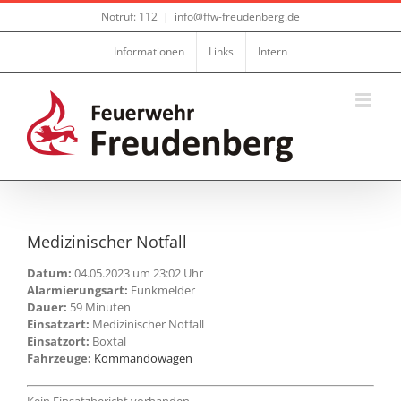
Zum
Notruf: 112
|
info@ffw-freudenberg.de
Inhalt
springen
Informationen
Links
Intern
Medizinischer Notfall
Datum:
04.05.2023 um 23:02 Uhr
Alarmierungsart:
Funkmelder
Dauer:
59 Minuten
Einsatzart:
Medizinischer Notfall
Einsatzort:
Boxtal
Fahrzeuge:
Kommandowagen
Kein Einsatzbericht vorhanden