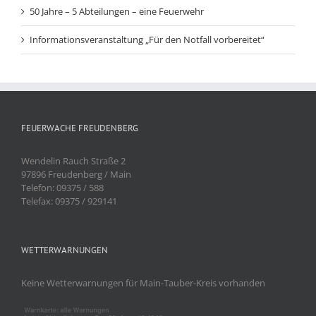
50 Jahre – 5 Abteilungen – eine Feuerwehr
Informationsveranstaltung „Für den Notfall vorbereitet“
FEUERWACHE FREUDENBERG
Wendelin Rauch Straße 2
97896 Freudenberg / Main
Telefon: 09375 / 588
Telefax: 09375 / 929141
WETTERWARNUNGEN
Keine Wetterwarnungen für Main-Tauber-Kreis vorhanden