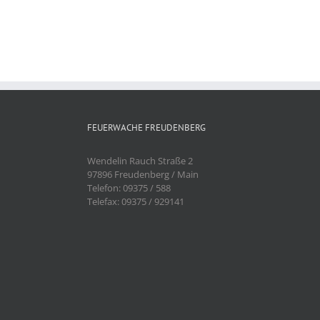
FEUERWACHE FREUDENBERG
Wendelin Rauch Straße 2
97896 Freudenberg / Main
Telefon: 09375 / 588
Telefax: 09375 / 929141