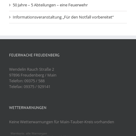
50 Jahre – 5 Abteilungen – eine Feuerwehr
Informationsveranstaltung „Für den Notfall vorbereitet“
FEUERWACHE FREUDENBERG
Wendelin Rauch Straße 2
97896 Freudenberg / Main
Telefon: 09375 / 588
Telefax: 09375 / 929141
WETTERWARNUNGEN
Keine Wetterwarnungen für Main-Tauber-Kreis vorhanden