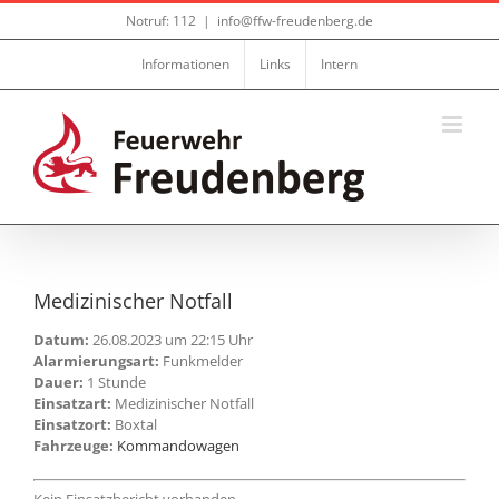
Zum
Notruf: 112
|
info@ffw-freudenberg.de
Inhalt
springen
Informationen
Links
Intern
Medizinischer Notfall
Datum:
26.08.2023 um 22:15 Uhr
Alarmierungsart:
Funkmelder
Dauer:
1 Stunde
Einsatzart:
Medizinischer Notfall
Einsatzort:
Boxtal
Fahrzeuge:
Kommandowagen
Kein Einsatzbericht vorhanden