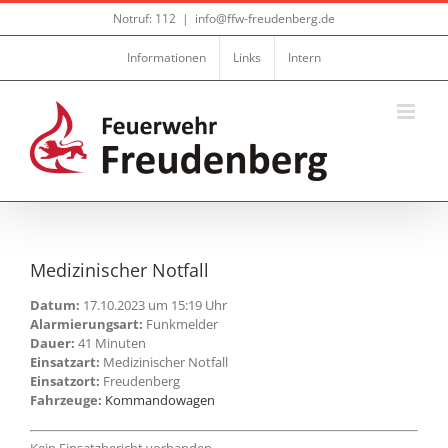
Zum
Notruf: 112
|
info@ffw-freudenberg.de
Inhalt
springen
Informationen
Links
Intern
Medizinischer Notfall
Datum:
17.10.2023 um 15:19 Uhr
Alarmierungsart:
Funkmelder
Dauer:
41 Minuten
Einsatzart:
Medizinischer Notfall
Einsatzort:
Freudenberg
Fahrzeuge:
Kommandowagen
Kein Einsatzbericht vorhanden