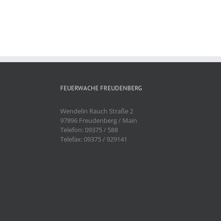
FEUERWACHE FREUDENBERG
Wendelin Rauch Straße 2
97896 Freudenberg / Main
Telefon: 09375 / 588
Telefax: 09375 / 929141