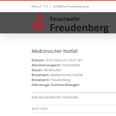
Zum
Notruf: 112
|
info@ffw-freudenberg.de
Inhalt
springen
Medizinischer Notfall
Datum:
20.07.2024 um 23:27 Uhr
Alarmierungsart:
Funkmelder
Dauer:
48 Minuten
Einsatzart:
Medizinischer Notfall
Einsatzort:
Freudenberg
Fahrzeuge:
Kommandowagen
Kein Einsatzbericht vorhanden
20.07.2024