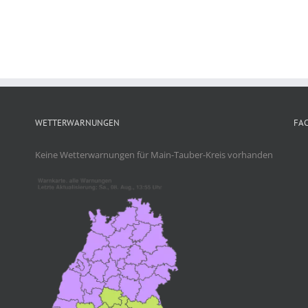
WETTERWARNUNGEN
FA
Keine Wetterwarnungen für Main-Tauber-Kreis vorhanden