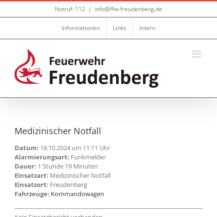
Zum
Notruf: 112
|
info@ffw-freudenberg.de
Inhalt
springen
Informationen
Links
Intern
Medizinischer Notfall
Datum:
18.10.2024 um 11:11 Uhr
Alarmierungsart:
Funkmelder
Dauer:
1 Stunde 19 Minuten
Einsatzart:
Medizinischer Notfall
Einsatzort:
Freudenberg
Fahrzeuge:
Kommandowagen
Kein Einsatzbericht vorhanden