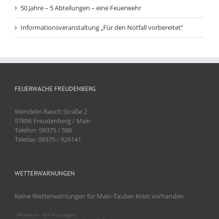
50 Jahre – 5 Abteilungen – eine Feuerwehr
Informationsveranstaltung „Für den Notfall vorbereitet“
FEUERWACHE FREUDENBERG
Wendelin Rauch Straße 2
97896 Freudenberg / Main
Telefon: 09375 / 588
Telefax: 09375 / 929141
WETTERWARNUNGEN
Keine Wetterwarnungen für Main-Tauber-Kreis vorhanden