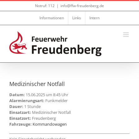
Zum
Notruf: 112
|
info@ffw-freudenberg.de
Inhalt
springen
Informationen
Links
Intern
Medizinischer Notfall
Datum:
15.06.2025 um 8:45 Uhr
Alarmierungsart:
Funkmelder
Dauer:
1 Stunde
Einsatzart:
Medizinischer Notfall
Einsatzort:
Freudenberg
Fahrzeuge:
Kommandowagen
Kein Einsatzbericht vorhanden