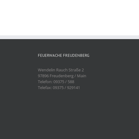
FEUERWACHE FREUDENBERG
Wendelin Rauch Straße 2
97896 Freudenberg / Main
Telefon: 09375 / 588
Telefax: 09375 / 929141