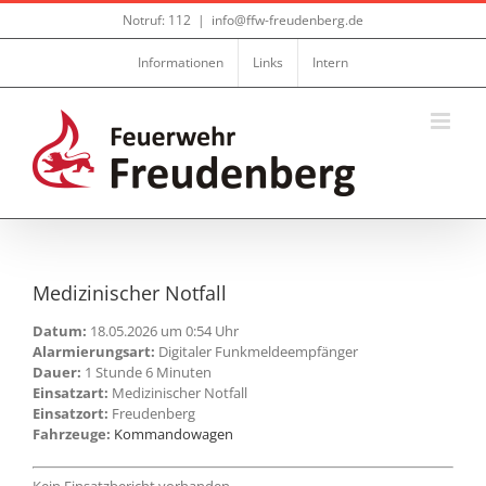
Zum
Notruf: 112
|
info@ffw-freudenberg.de
Inhalt
springen
Informationen
Links
Intern
Medizinischer Notfall
Datum:
18.05.2026 um 0:54 Uhr
Alarmierungsart:
Digitaler Funkmeldeempfänger
Dauer:
1 Stunde 6 Minuten
Einsatzart:
Medizinischer Notfall
Einsatzort:
Freudenberg
Fahrzeuge:
Kommandowagen
Kein Einsatzbericht vorhanden