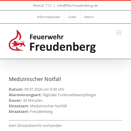
Zum
Notruf: 112
|
info@ffw-freudenberg.de
Inhalt
springen
Informationen
Links
Intern
Medizinischer Notfall
Datum:
09.07.2026 um 9:30 Uhr
Alarmierungsart:
Digitaler Funkmeldeempfänger
Dauer:
30 Minuten
Einsatzart:
Medizinischer Notfall
Einsatzort:
Freudenberg
Kein Einsatzbericht vorhanden