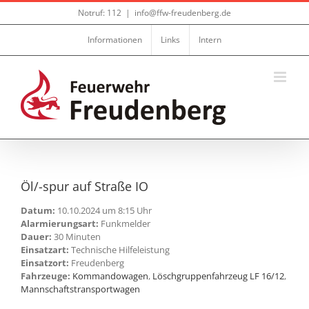
Zum
Notruf: 112
|
info@ffw-freudenberg.de
Inhalt
springen
Informationen
Links
Intern
Öl/-spur auf Straße IO
Datum:
10.10.2024 um 8:15 Uhr
Alarmierungsart:
Funkmelder
Dauer:
30 Minuten
Einsatzart:
Technische Hilfeleistung
Einsatzort:
Freudenberg
Fahrzeuge:
Kommandowagen
,
Löschgruppenfahrzeug LF 16/12
,
Mannschaftstransportwagen