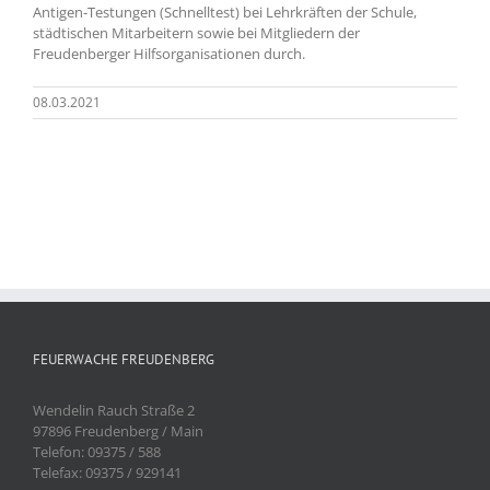
Antigen-Testungen (Schnelltest) bei Lehrkräften der Schule,
städtischen Mitarbeitern sowie bei Mitgliedern der
Freudenberger Hilfsorganisationen durch.
08.03.2021
FEUERWACHE FREUDENBERG
Wendelin Rauch Straße 2
97896 Freudenberg / Main
Telefon: 09375 / 588
Telefax: 09375 / 929141