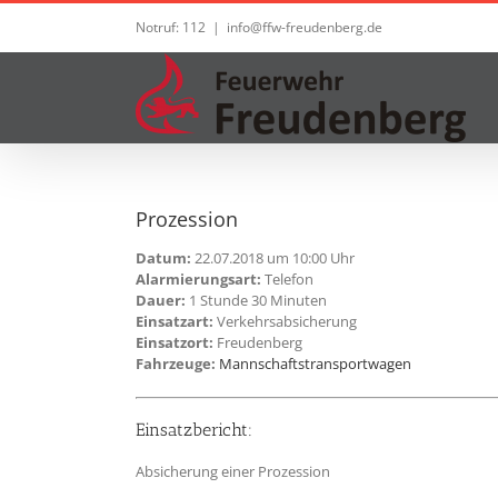
Zum
Notruf: 112
|
info@ffw-freudenberg.de
Inhalt
springen
Prozession
Datum:
22.07.2018 um 10:00 Uhr
Alarmierungsart:
Telefon
Dauer:
1 Stunde 30 Minuten
Einsatzart:
Verkehrsabsicherung
Einsatzort:
Freudenberg
Fahrzeuge:
Mannschaftstransportwagen
Einsatzbericht:
Absicherung einer Prozession