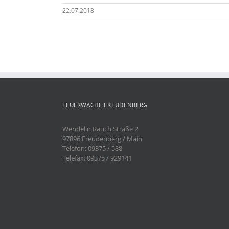
22.07.2018
FEUERWACHE FREUDENBERG
Wendelin Rauch Straße 2
97896 Freudenberg / Main
Telefon: 09375 / 588
Telefax: 09375 / 929141