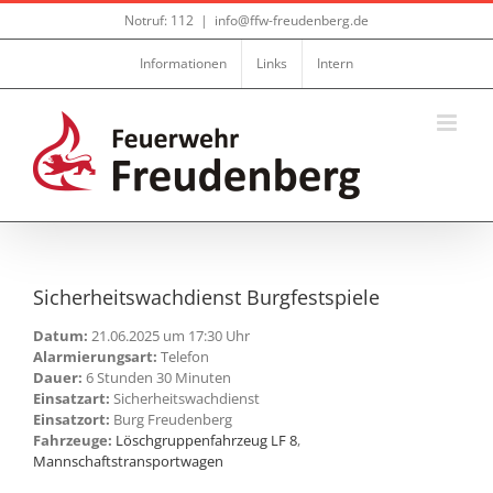
Zum
Notruf: 112
|
info@ffw-freudenberg.de
Inhalt
springen
Informationen
Links
Intern
Sicherheitswachdienst Burgfestspiele
Datum:
21.06.2025 um 17:30 Uhr
Alarmierungsart:
Telefon
Dauer:
6 Stunden 30 Minuten
Einsatzart:
Sicherheitswachdienst
Einsatzort:
Burg Freudenberg
Fahrzeuge:
Löschgruppenfahrzeug LF 8
,
Mannschaftstransportwagen