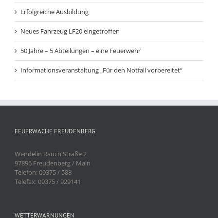
Erfolgreiche Ausbildung
Neues Fahrzeug LF20 eingetroffen
50 Jahre – 5 Abteilungen – eine Feuerwehr
Informationsveranstaltung „Für den Notfall vorbereitet“
FEUERWACHE FREUDENBERG
Wendelin Rauch Straße 2
97896 Freudenberg / Main
Telefon: 09375 / 588
Telefax: 09375 / 929141
WETTERWARNUNGEN