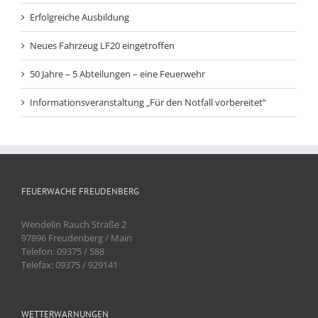
Erfolgreiche Ausbildung
Neues Fahrzeug LF20 eingetroffen
50 Jahre – 5 Abteilungen – eine Feuerwehr
Informationsveranstaltung „Für den Notfall vorbereitet“
FEUERWACHE FREUDENBERG
Wendelin Rauch Straße 2
97896 Freudenberg / Main
Telefon: 09375 / 588
Telefax: 09375 / 929141
WETTERWARNUNGEN