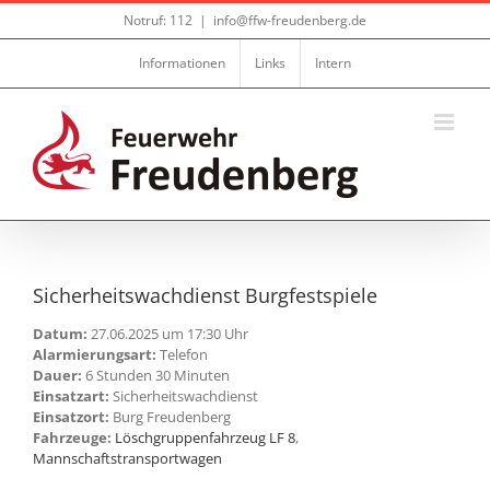
Zum
Notruf: 112
|
info@ffw-freudenberg.de
Inhalt
springen
Informationen
Links
Intern
Sicherheitswachdienst Burgfestspiele
Datum:
27.06.2025 um 17:30 Uhr
Alarmierungsart:
Telefon
Dauer:
6 Stunden 30 Minuten
Einsatzart:
Sicherheitswachdienst
Einsatzort:
Burg Freudenberg
Fahrzeuge:
Löschgruppenfahrzeug LF 8
,
Mannschaftstransportwagen