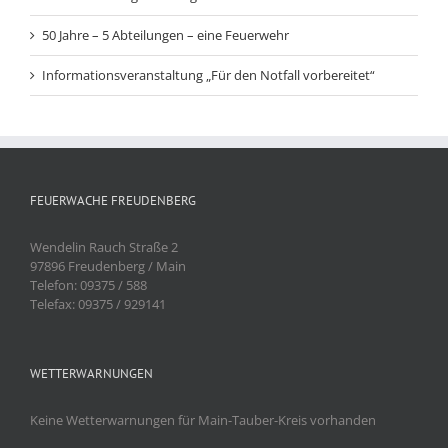
50 Jahre – 5 Abteilungen – eine Feuerwehr
Informationsveranstaltung „Für den Notfall vorbereitet“
FEUERWACHE FREUDENBERG
Wendelin Rauch Straße 2
97896 Freudenberg / Main
Telefon: 09375 / 588
Telefax: 09375 / 929141
WETTERWARNUNGEN
Keine Wetterwarnungen für Main-Tauber-Kreis vorhanden