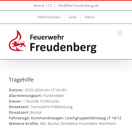
Zum
Notruf: 112
|
info@ffw-freudenberg.de
Inhalt
springen
Informationen
Links
Intern
Tragehilfe
Datum:
29.05.2024 um 17:14 Uhr
Alarmierungsart:
Funkmelder
Dauer:
1 Stunde 16 Minuten
Einsatzart:
Technische Hilfeleistung
Einsatzort:
Boxtal
Fahrzeuge:
Kommandowagen
,
Löschgruppenfahrzeug LF 16/12
Weitere Kräfte:
Abt. Boxtal, Drehleiter Feuerwehr Wertheim