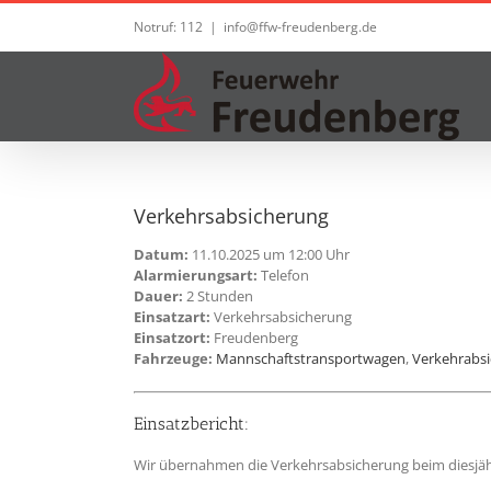
Zum
Notruf: 112
|
info@ffw-freudenberg.de
Inhalt
springen
Verkehrsabsicherung
Datum:
11.10.2025 um 12:00 Uhr
Alarmierungsart:
Telefon
Dauer:
2 Stunden
Einsatzart:
Verkehrsabsicherung
Einsatzort:
Freudenberg
Fahrzeuge:
Mannschaftstransportwagen
,
Verkehrabs
Einsatzbericht:
Wir übernahmen die Verkehrsabsicherung beim diesjä