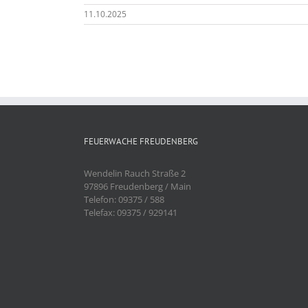
11.10.2025
FEUERWACHE FREUDENBERG
Wendelin Rauch Straße 2
97896 Freudenberg / Main
Telefon: 09375 / 588
Telefax: 09375 / 929141