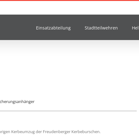
Einsatzabteilung
Stadtteilwehren
Hel
icherungsanhänger
hrigen Kerbeumzug der Freudenberger Kerbeburschen.