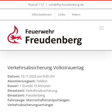
Zum
Notruf: 112
|
info@ffw-freudenberg.de
Inhalt
springen
Informationen
Links
Intern
Verkehrsabsicherung Volkstrauertag
Datum:
19.11.2023 um 9:45 Uhr
Alarmierungsart:
Telefon
Dauer:
1 Stunde 15 Minuten
Einsatzart:
Verkehrsabsicherung
Einsatzort:
Freudenberg
Fahrzeuge:
Mannschaftstransportwagen
,
Verkehrabsicherungsanhänger