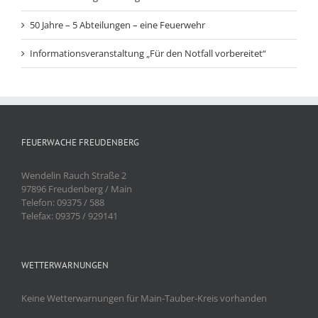
50 Jahre – 5 Abteilungen – eine Feuerwehr
Informationsveranstaltung „Für den Notfall vorbereitet“
FEUERWACHE FREUDENBERG
Wendelin Rauch Straße 2
97896 Freudenberg / Main
Telefon: 09375 / 588
Telefax: 09375 / 929141
WETTERWARNUNGEN
Keine Wetterwarnungen für Main-Tauber-Kreis vorhanden