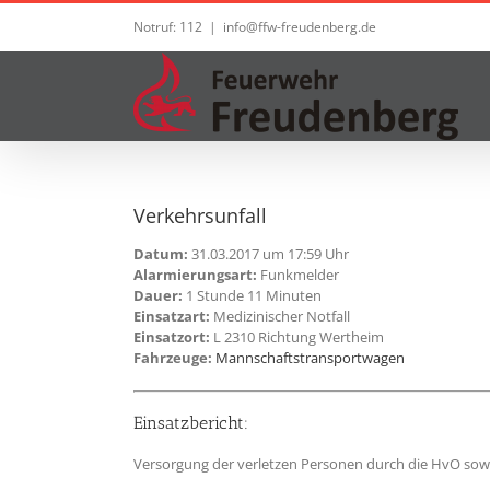
Zum
Notruf: 112
|
info@ffw-freudenberg.de
Inhalt
springen
Verkehrsunfall
Datum:
31.03.2017 um 17:59 Uhr
Alarmierungsart:
Funkmelder
Dauer:
1 Stunde 11 Minuten
Einsatzart:
Medizinischer Notfall
Einsatzort:
L 2310 Richtung Wertheim
Fahrzeuge:
Mannschaftstransportwagen
Einsatzbericht:
Versorgung der verletzen Personen durch die HvO sowie