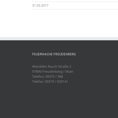
31.03.2017
FEUERWACHE FREUDENBERG
Wendelin Rauch Straße 2
97896 Freudenberg / Main
Telefon: 09375 / 588
Telefax: 09375 / 929141