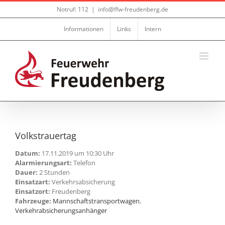
Zum
Notruf: 112
|
info@ffw-freudenberg.de
Inhalt
springen
Informationen
Links
Intern
Volkstrauertag
Datum:
17.11.2019 um 10:30 Uhr
Alarmierungsart:
Telefon
Dauer:
2 Stunden
Einsatzart:
Verkehrsabsicherung
Einsatzort:
Freudenberg
Fahrzeuge:
Mannschaftstransportwagen
,
Verkehrabsicherungsanhänger