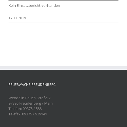
Kein Einsatzbericht vorhanden
17.11.2019
FEUERWACHE FREUDENBERG
Wendelin Rauch Straße 2
97896 Freudenberg / Main
Telefon: 09375 / 588
Telefax: 09375 / 929141