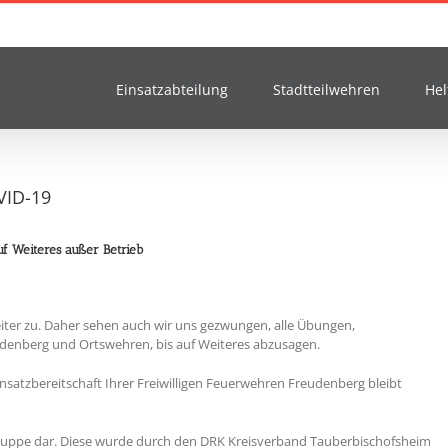
Einsatzabteilung
Stadtteilwehren
Hel
VID-19
uf Weiteres außer Betrieb
eiter zu. Daher sehen auch wir uns gezwungen, alle Übungen,
denberg und Ortswehren, bis auf Weiteres abzusagen.
insatzbereitschaft Ihrer Freiwilligen Feuerwehren Freudenberg bleibt
t Gruppe dar. Diese wurde durch den DRK Kreisverband Tauberbischofsheim