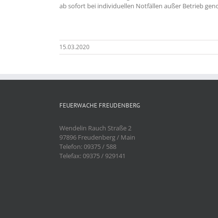
ab sofort bei individuellen Notfällen außer Betrieb g
15.03.2020
FEUERWACHE FREUDENBERG
Wendelin Rauch Straße 2
97896 Freudenberg / Main
Telefon: 09375 / 588
Telefax: 09375 / 929141