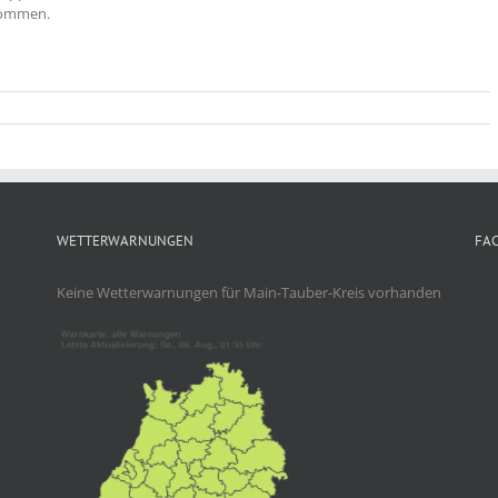
enommen.
WETTERWARNUNGEN
FA
Keine Wetterwarnungen für Main-Tauber-Kreis vorhanden