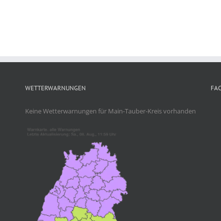
WETTERWARNUNGEN
FA
Keine Wetterwarnungen für Main-Tauber-Kreis vorhanden