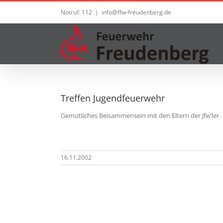
Zum
Notruf: 112
|
info@ffw-freudenberg.de
Inhalt
springen
Treffen Jugendfeuerwehr
Gemütliches Beisammensein mit den Eltern der Jfw’ler
16.11.2002