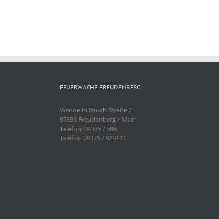
FEUERWACHE FREUDENBERG
Wendelin Rauch Straße 2
97896 Freudenberg / Main
Telefon: 09375 / 588
Telefax: 09375 / 929141